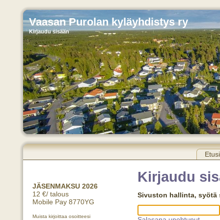
Vaasan Purolan kyläyhdistys ry
Kirjaudu sisään
Etus
Kirjaudu si
JÄSENMAKSU 2026
12 €/ talous
Sivuston hallinta, syötä
Mobile Pay 8770YG
Muista kirjoittaa osoitteesi
Salasana unohtunut