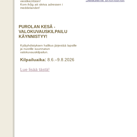
viestikenttään!
Kom ihåg att skriva adressen i
meddelandet!
PUROLAN KESÄ -
VALOKUVAUSKILPAILU
KÄYNNISTYY!
Kyläyhdistyksen hallitus järjestää lapsille
ja nuorille suunnatun
valokuvauskilpailun.
Kilpailuaika:
8.6.–9.8.2026
Lue lisää tästä!