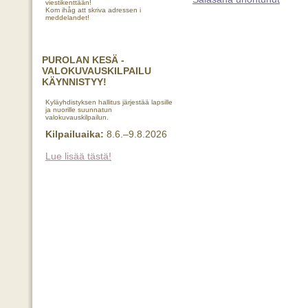
viestikenttään!
Kom ihåg att skriva adressen i
meddelandet!
PUROLAN KESÄ -
VALOKUVAUSKILPAILU
KÄYNNISTYY!
Kyläyhdistyksen hallitus järjestää lapsille
ja nuorille suunnatun
valokuvauskilpailun.
Kilpailuaika:
8.6.–9.8.2026
Lue lisää tästä!