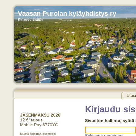
Vaasan Purolan kyläyhdistys ry
Kirjaudu sisään
Etus
Kirjaudu si
JÄSENMAKSU 2026
12 €/ talous
Sivuston hallinta, syötä
Mobile Pay 8770YG
Muista kirjoittaa osoitteesi
Salasana unohtunut