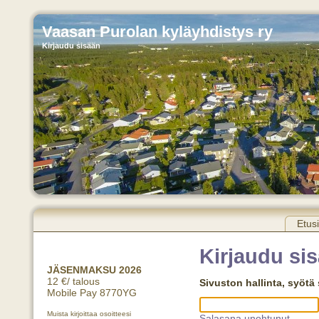
Vaasan Purolan kyläyhdistys ry
Kirjaudu sisään
Etus
Kirjaudu si
JÄSENMAKSU 2026
12 €/ talous
Sivuston hallinta, syötä
Mobile Pay 8770YG
Muista kirjoittaa osoitteesi
Salasana unohtunut