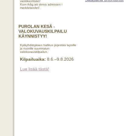
viestikenttään!
Kom ihåg att skriva adressen i
meddelandet!
PUROLAN KESÄ -
VALOKUVAUSKILPAILU
KÄYNNISTYY!
Kyläyhdistyksen hallitus järjestää lapsille
ja nuorille suunnatun
valokuvauskilpailun.
Kilpailuaika:
8.6.–9.8.2026
Lue lisää tästä!