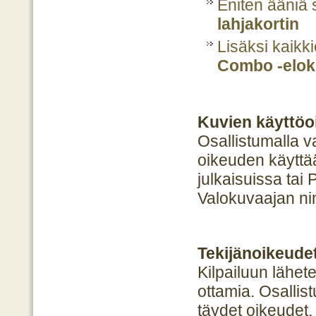
Eniten ääniä 
lahjakortin
Lisäksi kaikk
Combo -elok
Kuvien käyttöo
Osallistumalla va
oikeuden käyttä
julkaisuissa tai 
Valokuvaajan ni
Tekijänoikeudet
Kilpailuun lähete
ottamia. Osallist
täydet oikeudet, 