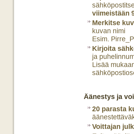
sähköpostits
viimeistään 
Merkitse kuv
kuvan nimi
Esim. Pirre_
Kirjoita säh
ja puhelinnu
Lisää mukaan
sähköpostioso
Äänestys ja voi
20 parasta 
äänestettävä
Voittajan jul