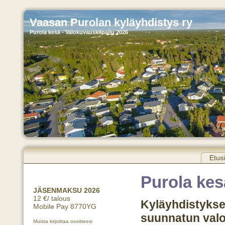
Vaasan Purolan kyläyhdistys ry
Purola kesä - Valokuvauskilpailu 2026
Etus
Purola kes
JÄSENMAKSU 2026
12 €/ talous
Kyläyhdistyksen 
Mobile Pay 8770YG
suunnatun valo
Muista kirjoittaa osoitteesi