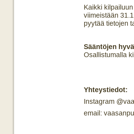
Kaikki kilpailuun
viimeistään 31.12
pyytää tietojen 
Sääntöjen hyv
Osallistumalla k
Yhteystiedot:
Instagram @vaa
email: vaasanp