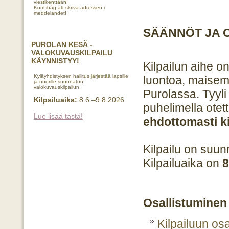
viestikenttään!
Kom ihåg att skriva adressen i
meddelandet!
SÄÄNNÖT JA 
PUROLAN KESÄ -
VALOKUVAUSKILPAILU
KÄYNNISTYY!
Kilpailun aihe o
Kyläyhdistyksen hallitus järjestää lapsille
luontoa, maisem
ja nuorille suunnatun
valokuvauskilpailun.
Purolassa. Tyyli
Kilpailuaika:
8.6.–9.8.2026
puhelimella otet
Lue lisää tästä!
ehdottomasti ki
Kilpailu on suun
Kilpailuaika on
8
Osallistuminen
Kilpailuun os