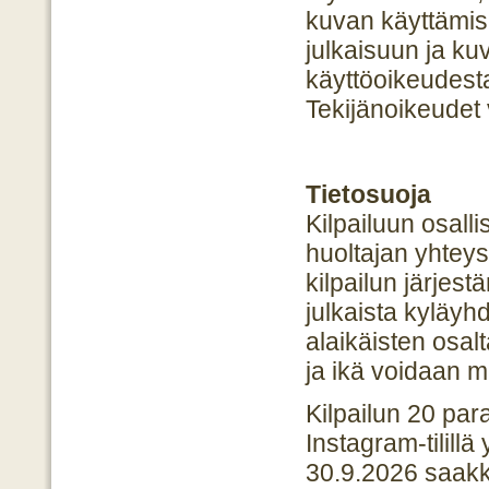
kuvan käyttämis
julkaisuun ja ku
käyttöoikeudest
Tekijänoikeudet 
Tietosuoja
Kilpailuun osall
huoltajan yhteys
kilpailun järjes
julkaista kyläyh
alaikäisten osal
ja ikä voidaan m
Kilpailun 20 par
Instagram-tilillä
30.9.2026 saakk